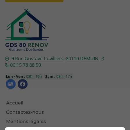
9 Rue Gustave Cuvilliers,
80110
DEMUIN
06 15 78 88 50
Lun - Ven :
08h - 19h
Sam :
08h - 17h
Accueil
Contactez-nous
Mentions légales