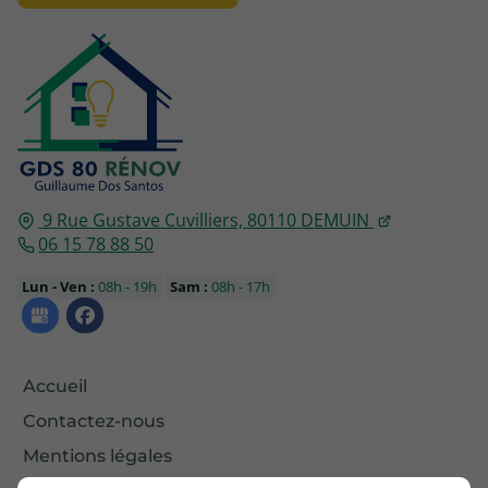
9 Rue Gustave Cuvilliers,
80110
DEMUIN
06 15 78 88 50
Lun - Ven :
08h - 19h
Sam :
08h - 17h
Accueil
Contactez-nous
Mentions légales